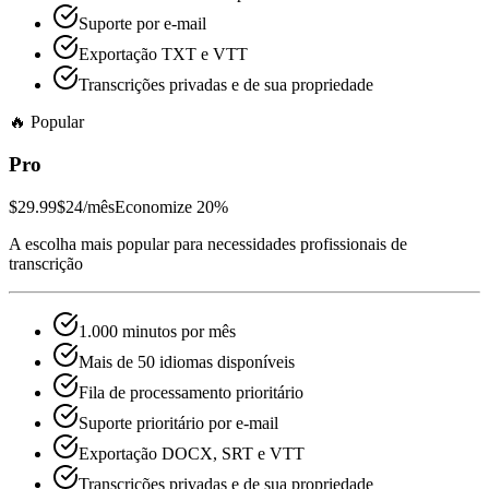
Suporte por e-mail
Exportação TXT e VTT
Transcrições privadas e de sua propriedade
🔥
Popular
Pro
$29.99
$24
/mês
Economize 20%
A escolha mais popular para necessidades profissionais de
transcrição
1.000 minutos por mês
Mais de 50 idiomas disponíveis
Fila de processamento prioritário
Suporte prioritário por e-mail
Exportação DOCX, SRT e VTT
Transcrições privadas e de sua propriedade