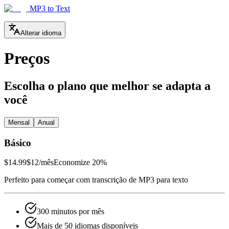
MP3 to Text
Alterar idioma
Preços
Escolha o plano que melhor se adapta a
você
Mensal
Anual
Básico
$14.99
$12
/mês
Economize 20%
Perfeito para começar com transcrição de MP3 para texto
300 minutos por mês
Mais de 50 idiomas disponíveis