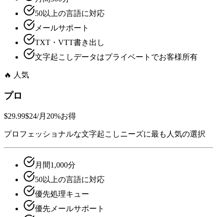
50以上の言語に対応
メールサポート
TXT・VTT書き出し
文字起こしデータはプライベートでお客様所有
🔥
人気
プロ
$29.99
$24
/月
20%お得
プロフェッショナルな文字起こしニーズに最も人気の選択
月間1,000分
50以上の言語に対応
優先処理キュー
優先メールサポート