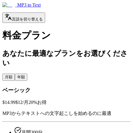
MP3 to Text
言語を切り替える
料金プラン
あなたに最適なプランをお選びくださ
い
月額
年額
ベーシック
$14.99
$12
/月
20%お得
MP3からテキストへの文字起こしを始めるのに最適
月間300分